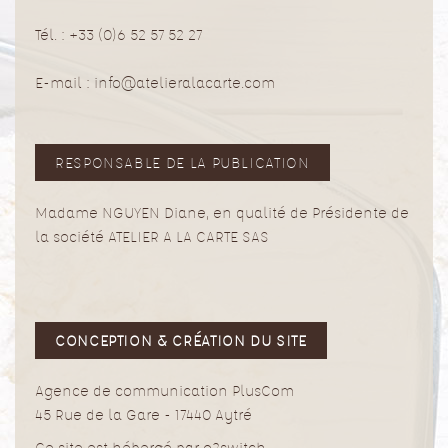
Tél. : +33 (0)6 52 57 52 27
E-mail : info@atelieralacarte.com
RESPONSABLE DE LA PUBLICATION
Madame NGUYEN Diane, en qualité de Présidente de
la société ATELIER A LA CARTE SAS
CONCEPTION & CRÉATION DU SITE
Agence de communication PlusCom
45 Rue de la Gare -
17440 Aytré
Ce site est hébergé par o2switch